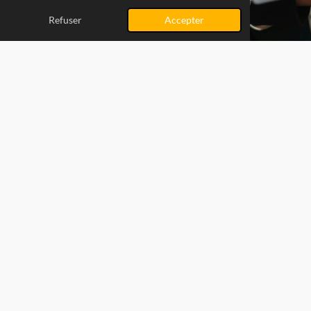
Refuser
Accepter
Un espace d'échange pour tous les
citoyens
Ce blog est votre plateforme pour échanger, poser des
questions et partager vos astuces avec d'autres
passionnés. Nous encourageons une communauté active et
bienveillante, ouverte à tous les citoyens des villes
partenaires d'Ares et au-delà. Vos questions enrichissent
nos discussions et nos connaissances.